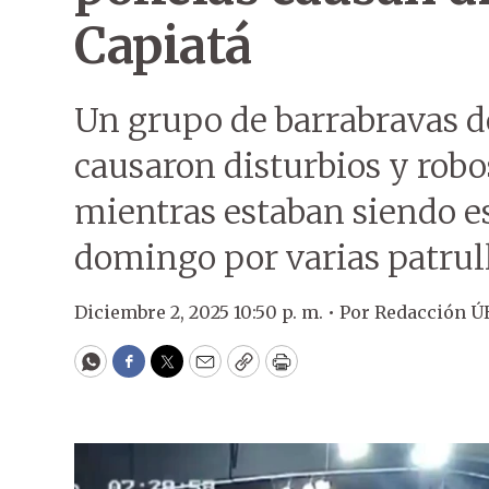
Capiatá
Un grupo de barrabravas d
causaron disturbios y robo
mientras estaban siendo es
domingo por varias patrull
Diciembre 2, 2025 10:50 p. m. •
Por
Redacción Ú
WhatsApp
Facebook
Twitter
Email
Copy
Print