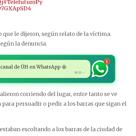
Qj
#TelefuturoPy
/yy7GXApSD4
 que le dijeron, según relato de la víctima.
 según la denuncia.
1
 al canal de ÚH en WhatsApp 🤩
10:12
✓✓
eron corriendo del lugar, entre tanto se ve
 para persuadir o pedir a los barras que sigan el
staban escoltando a los barras de la ciudad de