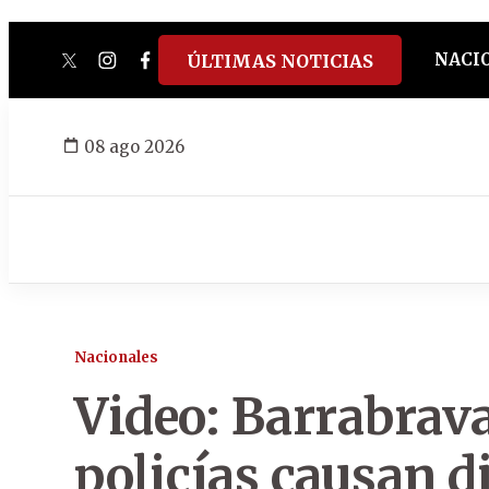
NACI
ÚLTIMAS NOTICIAS
twitter
instagram
facebook
tiktok
youtube
spotify
08 ago 2026
Nacionales
Video: Barrabrava
policías causan d