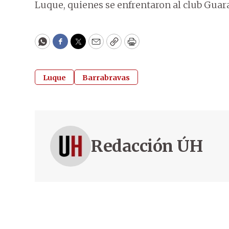
Luque, quienes se enfrentaron al club Guar
WhatsApp
Facebook
Twitter
Email
Copy
Print
Luque
Barrabravas
Redacción ÚH