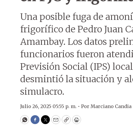
Una posible fuga de amoní
frigorífico de Pedro Juan 
Amambay. Los datos preli
funcionarios fueron atendi
Previsión Social (IPS) loca
desmintió la situación y al
simulacro.
Julio 26, 2025 05:55 p. m. •
Por
Marciano Candia
WhatsApp
Facebook
Twitter
Email
Copy
Print