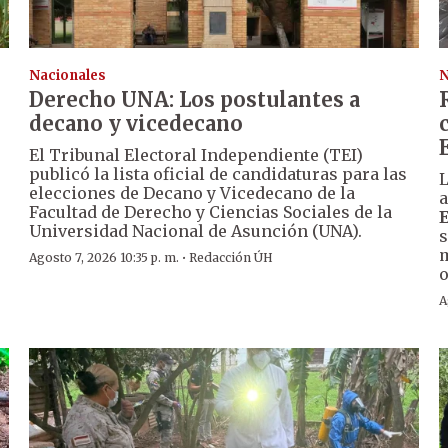
Nacionales
N
Derecho UNA: Los postulantes a
decano y vicedecano
El Tribunal Electoral Independiente (TEI)
publicó la lista oficial de candidaturas para las
L
elecciones de Decano y Vicedecano de la
a
Facultad de Derecho y Ciencias Sociales de la
Universidad Nacional de Asunción (UNA).
s
m
·
Agosto 7, 2026 10:35 p. m.
Redacción ÚH
o
A