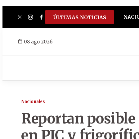
NACI
ÚLTIMAS NOTICIAS
twitter
instagram
facebook
tiktok
youtube
spotify
08 ago 2026
Nacionales
Reportan posible
en PJC y frigoríf