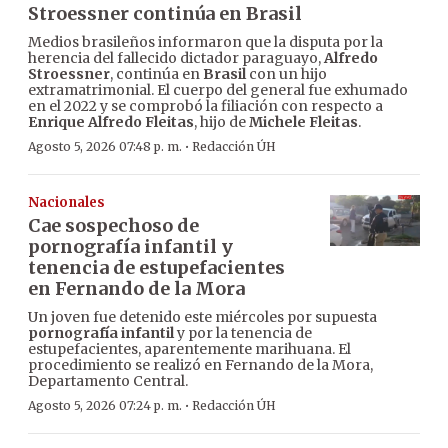
Stroessner continúa en Brasil
Medios brasileños informaron que la disputa por la
herencia del fallecido dictador paraguayo,
Alfredo
Stroessner
, continúa en
Brasil
con un hijo
extramatrimonial. El cuerpo del general fue exhumado
en el 2022 y se comprobó la filiación con respecto a
Enrique Alfredo Fleitas
, hijo de
Michele Fleitas
.
·
Agosto 5, 2026 07:48 p. m.
Redacción ÚH
Nacionales
Cae sospechoso de
pornografía infantil y
tenencia de estupefacientes
en Fernando de la Mora
Un joven fue detenido este miércoles por supuesta
pornografía infantil
y por la tenencia de
estupefacientes, aparentemente marihuana. El
procedimiento se realizó en Fernando de la Mora,
Departamento Central.
·
Agosto 5, 2026 07:24 p. m.
Redacción ÚH