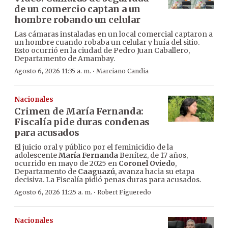
de un comercio captan a un
hombre robando un celular
Las cámaras instaladas en un local comercial captaron a
un hombre cuando robaba un celular y huía del sitio.
Esto ocurrió en la ciudad de Pedro Juan Caballero,
Departamento de Amambay.
·
Agosto 6, 2026 11:35 a. m.
Marciano Candia
Nacionales
Crimen de María Fernanda:
Fiscalía pide duras condenas
para acusados
El juicio oral y público por el feminicidio de la
adolescente
María Fernanda
Benítez, de 17 años,
ocurrido en mayo de 2025 en
Coronel Oviedo
,
Departamento de
Caaguazú
, avanza hacia su etapa
decisiva. La Fiscalía pidió penas duras para acusados.
·
Agosto 6, 2026 11:25 a. m.
Robert Figueredo
Nacionales