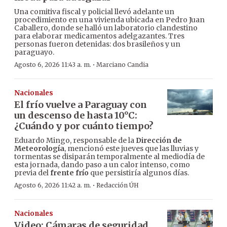
Una comitiva fiscal y policial llevó adelante un
procedimiento en una vivienda ubicada en Pedro Juan
Caballero, donde se halló un laboratorio clandestino
para elaborar medicamentos adelgazantes. Tres
personas fueron detenidas: dos brasileños y un
paraguayo.
·
Agosto 6, 2026 11:43 a. m.
Marciano Candia
Nacionales
El frío vuelve a Paraguay con
un descenso de hasta 10°C:
¿Cuándo y por cuánto tiempo?
Eduardo Mingo, responsable de la
Dirección de
Meteorología
, mencionó este jueves que las lluvias y
tormentas se disiparán temporalmente al mediodía de
esta jornada, dando paso a un calor intenso, como
previa del
frente frío
que persistiría algunos días.
·
Agosto 6, 2026 11:42 a. m.
Redacción ÚH
Nacionales
Video: Cámaras de seguridad