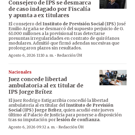
Consejero de IPS se desmarca
de caso indagado por Fiscalía
y apunta a ex titulares
El consejero del
Instituto de Previsión Social
(
IPS
) José
Emilio Argaña se desmarcó del supuesto perjuicio de G.
61.000 millones a la previsional tras detectarse
presuntas irregularidades en contrato de quirófanos
modulares. Admitió que firmó adendas sucesivas que
prolongaron plazos sin resultados.
·
Agosto 6, 2026 11:10 a. m.
Redacción ÚH
Nacionales
Juez concede libertad
ambulatoria al ex titular de
IPS Jorge Brítez
El juez Rodrigo Estigarribia concedió la libertad
ambulatoria al ex titular del
Instituto de Previsión
Social
(
IPS
)
Jorge Brítez
, quien acudió este jueves
último al Palacio de Justicia para ponerse a disposición
tras su imputación por
lesión de confianza
.
·
Agosto 6, 2026 09:32 a. m.
Redacción ÚH