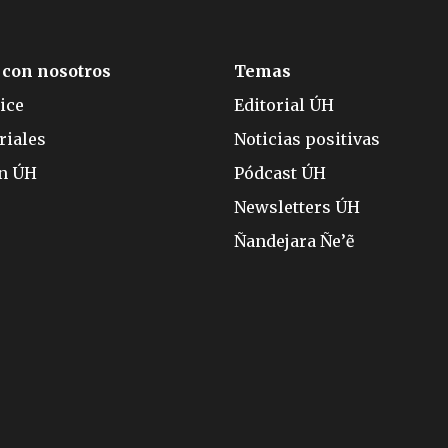
 con nosotros
Temas
ice
Editorial ÚH
riales
Noticias positivas
ón ÚH
Pódcast ÚH
Newsletters ÚH
Ñandejara Ñe’ẽ