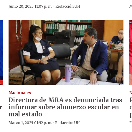
·
Junio 20, 2025 11:07 p. m.
Redacción ÚH
M
Nacionales
N
Directora de MRA es denunciada tras
r
informar sobre almuerzo escolar en
mal estado
·
Marzo 1, 2025 01:52 p. m.
Redacción ÚH
F