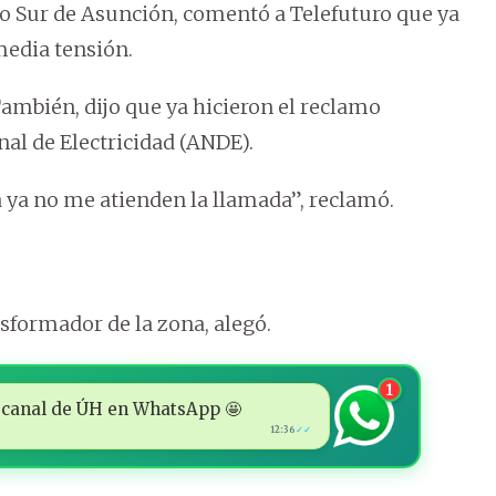
 Sur de Asunción, comentó a Telefuturo que ya
 media tensión.
También, dijo que ya hicieron el reclamo
al de Electricidad (ANDE).
a ya no me atienden la llamada”, reclamó.
nsformador de la zona, alegó.
1
 al canal de ÚH en WhatsApp 🤩
12:36
✓✓