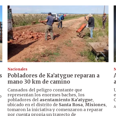
Nacionales
N
s
Pobladores de Ka’atygue reparan a
mano 30 km de camino
Cansados del peligro constante que
U
representan los enormes baches, los
e
o
pobladores del
asentamiento Ka’atygue
,
C
ubicado en el distrito de
Santa Rosa
,
Misiones
,
A
tomaron la iniciativa y comenzaron a reparar
por cuenta propia un trayecto de