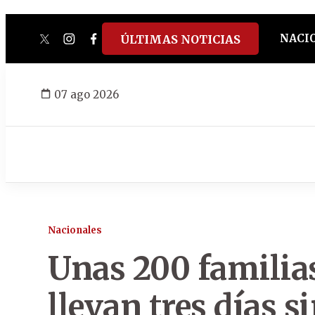
NACI
ÚLTIMAS NOTICIAS
twitter
instagram
facebook
tiktok
youtube
spotify
07 ago 2026
Nacionales
Unas 200 familia
llevan tres días s