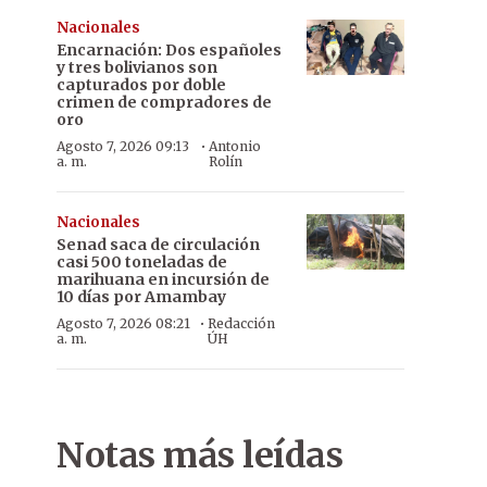
Nacionales
Encarnación: Dos españoles
y tres bolivianos son
capturados por doble
crimen de compradores de
oro
·
Agosto 7, 2026 09:13
Antonio
a. m.
Rolín
Nacionales
Senad saca de circulación
casi 500 toneladas de
marihuana en incursión de
10 días por Amambay
·
Agosto 7, 2026 08:21
Redacción
a. m.
ÚH
Notas más leídas