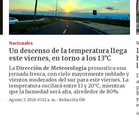
Nacionales
N
Un descenso de la temperatura llega
este viernes, en torno a los 13°C
La
Dirección de Meteorología
pronostica una
jornada fresca, con cielo mayormente nublado y
D
vientos moderados del sur para este viernes. La
a
temperatura oscilará entre 13 y 20°C, mientras
p
que la humedad será alta, alrededor de 80%.
B
a
y
·
Agosto 7, 2026 07:12 a. m.
Redacción ÚH
e
A