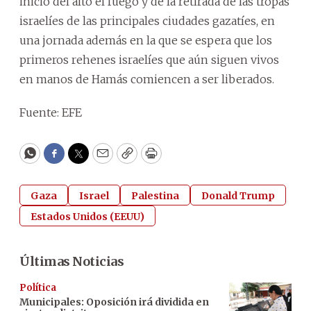
inicio del alto el fuego y de la retirada de las tropas
israelíes de las principales ciudades gazatíes, en
una jornada además en la que se espera que los
primeros rehenes israelíes que aún siguen vivos
en manos de Hamás comiencen a ser liberados.
Fuente: EFE
WhatsApp
Facebook
Twitter
Email
Copy
Print
Gaza
Israel
Palestina
Donald Trump
Estados Unidos (EEUU)
Últimas Noticias
Política
Municipales: Oposición irá dividida en