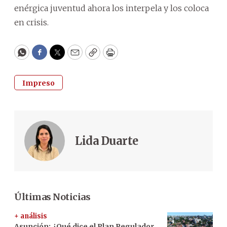
enérgica juventud ahora los interpela y los coloca
en crisis.
WhatsApp
Facebook
Twitter
Email
Copy
Print
Impreso
Lida Duarte
Últimas Noticias
+ análisis
Asunción: ¿Qué dice el Plan Regulador