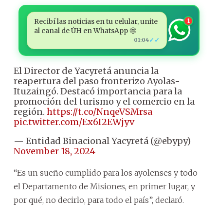
Recibí las noticias en tu celular, unite
1
al canal de ÚH en WhatsApp 🤩
✓✓
01:04
El Director de Yacyretá anuncia la
reapertura del paso fronterizo Ayolas-
Ituzaingó. Destacó importancia para la
promoción del turismo y el comercio en la
región.
https://t.co/NnqeVSMrsa
pic.twitter.com/Ex6I2EWjyv
— Entidad Binacional Yacyretá (@ebypy)
November 18, 2024
“Es un sueño cumplido para los ayolenses y todo
el Departamento de Misiones, en primer lugar, y
por qué, no decirlo, para todo el país”, declaró.