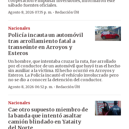
cooperación e impulsar inversiones, informaron este
sábado fuentes oficiales.
·
Agosto 8, 2026 07:35 p. m.
Redacción ÚH
Nacionales
Policía incauta un automóvil
tras arrollamiento fatal a
transeúnte en Arroyos y
Esteros
Un hombre, que intentaba cruzar la ruta, fue arrollado
por el conductor de un automóvil que huyó tras el hecho
sin auxiliar a la víctima. El hecho ocurrió en Arroyos y
Esteros. La Policía incautó el vehículo involucrado pero
no se dio a conocer la detención del conductor.
·
Agosto 8, 2026 06:52 p. m.
Redacción ÚH
Nacionales
Cae otro supuesto miembro de
la banda que intentó asaltar
camión blindado en Yataity
del Norte