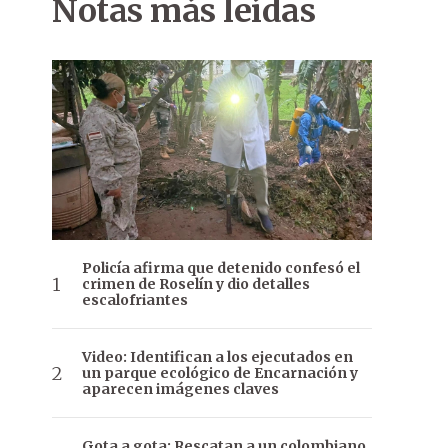
Notas más leídas
Policía afirma que detenido confesó el
crimen de Roselín y dio detalles
escalofriantes
Video: Identifican a los ejecutados en
un parque ecológico de Encarnación y
aparecen imágenes claves
Gota a gota: Rescatan a un colombiano