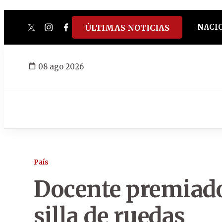
NACI
ÚLTIMAS NOTICIAS
twitter
instagram
facebook
tiktok
youtube
spotify
08 ago 2026
País
Docente premiad
silla de ruedas