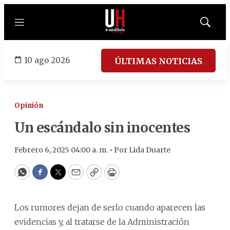
Menú
Mostrar
búsqued
10 ago 2026
ÚLTIMAS NOTICIAS
Opinión
Un escándalo sin inocentes
Febrero 6, 2025 04:00 a. m. •
Por
Lida Duarte
WhatsApp
Facebook
Twitter
Email
Copy
Print
Los rumores dejan de serlo cuando aparecen las
evidencias y, al tratarse de la Administración