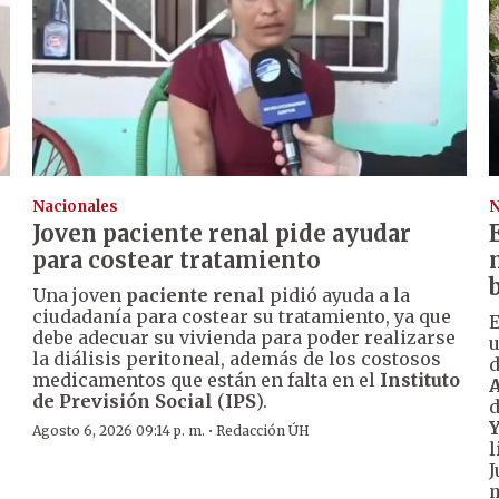
Nacionales
N
Joven paciente renal pide ayudar
para costear tratamiento
Una joven
paciente renal
pidió ayuda a la
ciudadanía para costear su tratamiento, ya que
E
debe adecuar su vivienda para poder realizarse
u
la diálisis peritoneal, además de los costosos
d
medicamentos que están en falta en el
Instituto
A
de Previsión Social
(
IPS
).
d
·
Agosto 6, 2026 09:14 p. m.
Redacción ÚH
l
J
m