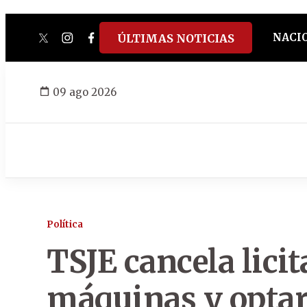
NACI
ÚLTIMAS NOTICIAS
twitter
instagram
facebook
tiktok
youtube
spotify
09 ago 2026
Política
TSJE cancela lici
máquinas y optar