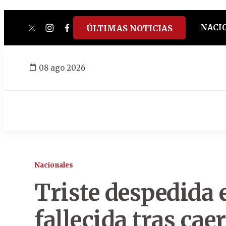
NACI
ÚLTIMAS NOTICIAS
twitter
instagram
facebook
tiktok
youtube
spotify
08 ago 2026
Nacionales
Triste despedida 
fallecida tras cae