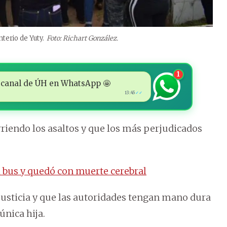
terio de Yuty.
Foto: Richart González.
1
 al canal de ÚH en WhatsApp 🤩
13:45
✓✓
riendo los asaltos y que los más perjudicados
l bus y quedó con muerte cerebral
 justicia y que las autoridades tengan mano dura
única hija.