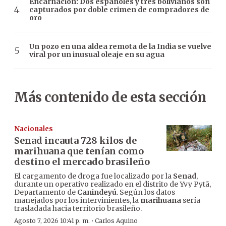
Encarnación: Dos españoles y tres bolivianos son
capturados por doble crimen de compradores de
oro
Un pozo en una aldea remota de la India se vuelve
viral por un inusual oleaje en su agua
Más contenido de esta sección
Nacionales
Senad incauta 728 kilos de
marihuana que tenían como
destino el mercado brasileño
El cargamento de droga fue localizado por la
Senad
,
durante un operativo realizado en el distrito de Yvy Pytã,
Departamento de
Canindeyú
. Según los datos
manejados por los intervinientes, la
marihuana
sería
trasladada hacia territorio brasileño.
·
Agosto 7, 2026 10:41 p. m.
Carlos Aquino