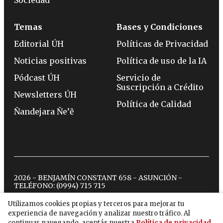
Temas
Bases y Condiciones
Editorial ÚH
Políticas de Privacidad
Noticias positivas
Política de uso de la IA
Pódcast ÚH
Servicio de
Suscripción a Crédito
Newsletters ÚH
Política de Calidad
Ñandejara Ñe’ẽ
2026 - BENJAMÍN CONSTANT 658 - ASUNCIÓN -
TELÉFONO:
(0994) 715 715
Utilizamos cookies propias y terceros para mejorar tu
experiencia de navegación y analizar nuestro tráfico. Al
twitter
instagram
facebook
tiktok
youtube
spotify
continuar navegando, aceptás nuestra
Política de privacidad
.