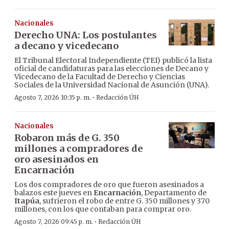
Nacionales
Derecho UNA: Los postulantes
a decano y vicedecano
El Tribunal Electoral Independiente (TEI) publicó la lista
oficial de candidaturas para las elecciones de Decano y
Vicedecano de la Facultad de Derecho y Ciencias
Sociales de la Universidad Nacional de Asunción (UNA).
·
Agosto 7, 2026 10:35 p. m.
Redacción ÚH
Nacionales
Robaron más de G. 350
millones a compradores de
oro asesinados en
Encarnación
Los dos compradores de oro que fueron asesinados a
balazos este jueves en
Encarnación
, Departamento de
Itapúa
, sufrieron el robo de entre G. 350 millones y 370
millones, con los que contaban para comprar oro.
·
Agosto 7, 2026 09:45 p. m.
Redacción ÚH