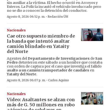
sin auxiliar a la víctima. El hecho ocurrió en Arroyos y
Esteros. La Policía incautó el vehículo involucrado pero
no se dio a conocer la detención del conductor.
·
Agosto 8, 2026 06:52 p. m.
Redacción ÚH
Nacionales
Cae otro supuesto miembro de
la banda que intentó asaltar
camión blindado en Yataity
del Norte
Agentes del
Departamento de Investigaciones
de
San
Pedro
detuvieron este sábado a un hombre que contaba
con orden de captura por el caso que investiga el fallido
asalto a un camión transportador de caudales
en
Yataity del Norte
.
·
Agosto 8, 2026 06:07 p. m.
Carlos Aquino
Nacionales
Video: Asaltantes se alzan con
más de G. 50 millones en robo
a técnico de celulares en