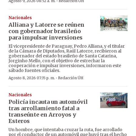
·
Agosto 9, 2026 08:52 a. m.
Redacción ÚH
Nacionales
Alliana y Latorre se reúnen
con gobernador brasileño
para impulsar inversiones
El vicepresidente de Paraguay, Pedro Alliana, y el titular
de la Cámara de Diputados, Raúl Latorre, recibieron al
gobernador del estado brasileño de Santa Catarina,
Jorginho Mello, con el objetivo de estrechar la
cooperación e impulsar inversiones, informaron este
sábado fuentes oficiales.
·
Agosto 8, 2026 07:35 p. m.
Redacción ÚH
Nacionales
Policía incauta un automóvil
tras arrollamiento fatal a
transeúnte en Arroyos y
Esteros
Un hombre, que intentaba cruzar la ruta, fue arrollado
por el conductor de un automóvil que huyó tras el hecho