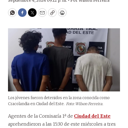
Septiembre 4, 2024 09:12 p. m. •
Por
Wilson Ferreira
WhatsApp
Facebook
Twitter
Email
Copy
Print
Los jóvenes fueron detenidos en la zona conocida como
Cracolandia en Ciudad del Este.
Foto: Wilson Ferreira.
Agentes de la Comisaría 1ª de
Ciudad del Este
aprehendieron a las 15:30 de este miércoles a tres