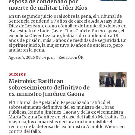
esposa de condenado por
muerte de militar Líder Ríos
En un segundo juicio oral sobre la pena, el Tribunal de
Sentencia condenó a 7 años de cárcel a Ada Arasy Ruiz
Díaz de Lezcano, como cómplice de homicidio doloso en
el asesinato de Líder Javier Ríos Cañete. Su ex esposo, el
ex policía Oliver Lezcano, había sido condenado a 18
años de prisión, más 5 años de medidas de seguridad. En
el primer juicio, la mujer tuvo 10 años de encierro, pero
anularon la pena.
·
Agosto 7, 2026 09:54 p. m.
Redacción ÚH
Sucesos
Metrobús: Ratifican
sobreseimiento definitivo de
ex ministro Jiménez Gaona
El Tribunal de Apelación Especializado ratificó el
sobreseimiento definitivo del ex ministro de Obras
Públicas, Ramón Jiménez Gaona y de la ex viceministra
Marta Regina Benítez en el caso del fallido Metrobús. En
mayoría, los camaristas declararon inadmisible el
recurso de la defensa del ex ministro Arnoldo Wiens, en
contra del fallo.