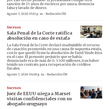
por este hecho punible. El prestamista cumple otra
sanción de 15 años de encierro por usura, denuncia
falsa y lavado de dinero.
·
Agosto 7, 2026 05:11 p. m.
Redacción ÚH
Sucesos
Sala Penal de la Corte ratifica
absolución en caso de estafa
La Sala Penal de la Corte declaró inadmisible el recurso
de casación promovido en una causa de supuesta estafa,
con lo que quedó firme la absolución de Farid Yinde Ríos
en el caso. El presunto perjuicio que se había
denunciado era de más de G. 3.500 millones, tras haber
tenido un contrato para recuperación de créditos
fiscales.
·
Agosto 7, 2026 04:48 p. m.
Redacción ÚH
Sucesos
Juez de EEUU niega a Marset
visitas confidenciales con su
abogado uruguayo