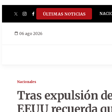
NACI
ÚLTIMAS NOTICIAS
twitter
instagram
facebook
tiktok
youtube
spotify
06 ago 2026
Nacionales
Tras expulsión d
EEUU recuerda qu