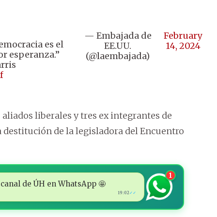
— Embajada de
February
emocracia es el
EE.UU.
14, 2024
or esperanza.”
(@laembajada)
rris
f
aliados liberales y tres ex integrantes de
estitución de la legisladora del Encuentro
1
 al canal de ÚH en WhatsApp 🤩
19:02
✓✓