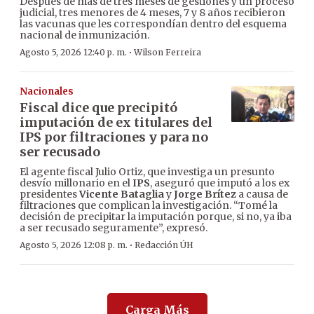
Después de más de tres meses de gestiones y un proceso
judicial, tres menores de 4 meses, 7 y 8 años recibieron
las vacunas que les correspondían dentro del esquema
nacional de inmunización.
·
Agosto 5, 2026 12:40 p. m.
Wilson Ferreira
Nacionales
Fiscal dice que precipitó
imputación de ex titulares del
IPS por filtraciones y para no
ser recusado
El agente fiscal Julio Ortiz, que investiga un presunto
desvío millonario en el
IPS
, aseguró que imputó a los ex
presidentes
Vicente Bataglia
y
Jorge Brítez
a causa de
filtraciones que complican la investigación. “Tomé la
decisión de precipitar la imputación porque, si no, ya iba
a ser recusado seguramente”, expresó.
·
Agosto 5, 2026 12:08 p. m.
Redacción ÚH
Carga Más