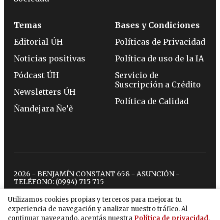
Temas
Bases y Condiciones
Editorial ÚH
Políticas de Privacidad
Noticias positivas
Política de uso de la IA
Pódcast ÚH
Servicio de
Suscripción a Crédito
Newsletters ÚH
Política de Calidad
Ñandejara Ñe’ẽ
2026 - BENJAMÍN CONSTANT 658 - ASUNCIÓN -
TELÉFONO:
(0994) 715 715
Utilizamos cookies propias y terceros para mejorar tu
experiencia de navegación y analizar nuestro tráfico. Al
twitter
instagram
facebook
tiktok
youtube
spotify
continuar navegando, aceptás nuestra
Política de privacidad
.