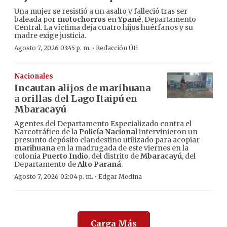
Una mujer se resistió a un asalto y falleció tras ser
baleada por
motochorros
en
Ypané
, Departamento
Central. La víctima deja cuatro hijos huérfanos y su
madre exige justicia.
·
Agosto 7, 2026 03:45 p. m.
Redacción ÚH
Nacionales
Incautan alijos de marihuana
a orillas del Lago Itaipú en
Mbaracayú
Agentes del Departamento Especializado contra el
Narcotráfico de la
Policía Nacional
intervinieron un
presunto depósito clandestino utilizado para acopiar
marihuana
en la madrugada de este viernes en la
colonia
Puerto Indio
, del distrito de
Mbaracayú
, del
Departamento de
Alto Paraná
.
·
Agosto 7, 2026 02:04 p. m.
Edgar Medina
Carga Más