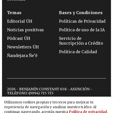
Temas
Bases y Condiciones
Editorial ÚH
Políticas de Privacidad
Noticias positivas
Política de uso de la IA
Pódcast ÚH
Servicio de
Suscripción a Crédito
Newsletters ÚH
Política de Calidad
Ñandejara Ñe’ẽ
2026 - BENJAMÍN CONSTANT 658 - ASUNCIÓN -
TELÉFONO:
(0994) 715 715
Utilizamos cookies propias y terceros para mejorar tu
experiencia de navegación y analizar nuestro tráfico. Al
twitter
instagram
facebook
tiktok
youtube
spotify
continuar navegando, aceptás nuestra
Política de privacidad
.