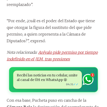
reemplazado”.
“Por ende, ¿cuál es el poder del Estado que tiene
que otorgar la figura del sustituto del que pide
permiso, a quien representa a la Cámara de
Diputados?”, expresó.
Nota relacionada:
Arévalo pide permiso por tiempo
indefinido en el JEM, tras presiones
Recibí las noticias en tu celular, unite
1
al canal de ÚH en WhatsApp 🤩
✓✓
04:31
Con esa base, Pucheta puso en cancha de la
Cámara Baja
la designación del reemplazante de