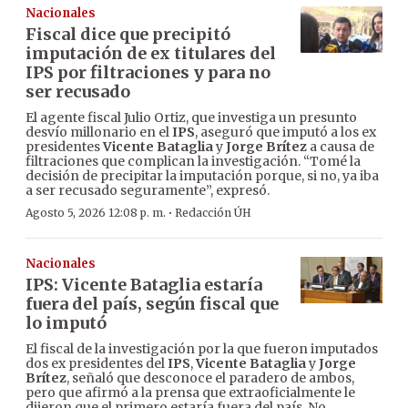
Nacionales
Fiscal dice que precipitó
imputación de ex titulares del
IPS por filtraciones y para no
ser recusado
El agente fiscal Julio Ortiz, que investiga un presunto
desvío millonario en el
IPS
, aseguró que imputó a los ex
presidentes
Vicente Bataglia
y
Jorge Brítez
a causa de
filtraciones que complican la investigación. “Tomé la
decisión de precipitar la imputación porque, si no, ya iba
a ser recusado seguramente”, expresó.
·
Agosto 5, 2026 12:08 p. m.
Redacción ÚH
Nacionales
IPS: Vicente Bataglia estaría
fuera del país, según fiscal que
lo imputó
El fiscal de la investigación por la que fueron imputados
dos ex presidentes del
IPS
,
Vicente Bataglia
y
Jorge
Brítez
, señaló que desconoce el paradero de ambos,
pero que afirmó a la prensa que extraoficialmente le
dijeron que el primero estaría fuera del país. No