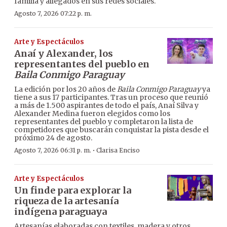
familia y allegados en sus redes sociales.
Agosto 7, 2026 07:22 p. m.
Arte y Espectáculos
Anaí y Alexander, los
representantes del pueblo en
Baila Conmigo Paraguay
La edición por los 20 años de
Baila Conmigo Paraguay
ya
tiene a sus 17 participantes. Tras un proceso que reunió
a más de 1.500 aspirantes de todo el país, Anaí Silva y
Alexander Medina fueron elegidos como los
representantes del pueblo y completaron la lista de
competidores que buscarán conquistar la pista desde el
próximo 24 de agosto.
·
Agosto 7, 2026 06:31 p. m.
Clarisa Enciso
Arte y Espectáculos
Un finde para explorar la
riqueza de la artesanía
indígena paraguaya
Artesanías elaboradas con textiles, madera y otros