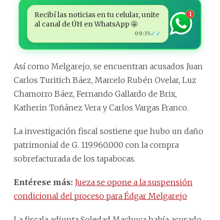
Recibí las noticias en tu celular, unite
1
al canal de ÚH en WhatsApp 🤩
✓✓
09:35
Así como Melgarejo, se encuentran acusados Juan
Carlos Turitich Báez, Marcelo Rubén Ovelar, Luz
Chamorro Báez, Fernando Gallardo de Brix,
Katherin Toñánez Vera y Carlos Vargas Franco.
La investigación fiscal sostiene que hubo un daño
patrimonial de G. 119.960.000 con la compra
sobrefacturada de los tapabocas.
Entérese más:
Jueza se opone a la suspensión
condicional del proceso para Édgar Melgarejo
La fiscala adjunta Soledad Machuca había acusado