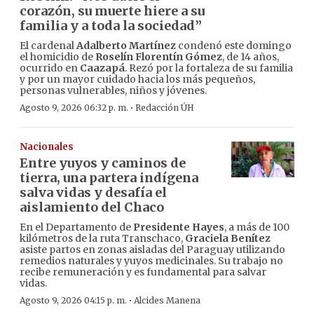
corazón, su muerte hiere a su
familia y a toda la sociedad”
El cardenal
Adalberto Martínez
condenó este domingo
el homicidio de
Roselín Florentín Gómez
, de 14 años,
ocurrido en
Caazapá
. Rezó por la fortaleza de su familia
y por un mayor cuidado hacia los más pequeños,
personas vulnerables, niños y jóvenes.
·
Agosto 9, 2026 06:32 p. m.
Redacción ÚH
Nacionales
Entre yuyos y caminos de
tierra, una partera indígena
salva vidas y desafía el
aislamiento del Chaco
En el Departamento de
Presidente Hayes
, a más de 100
kilómetros de la ruta Transchaco,
Graciela Benítez
asiste partos en zonas aisladas del Paraguay utilizando
remedios naturales y yuyos medicinales. Su trabajo no
recibe remuneración y es fundamental para salvar
vidas.
·
Agosto 9, 2026 04:15 p. m.
Alcides Manena