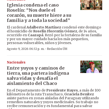
Iglesia condena el caso
Roselín: “Nos duele el
corazón, su muerte hiere a su
familia y a toda la sociedad”
El cardenal
Adalberto Martínez
condenó este domingo
el homicidio de
Roselín Florentín Gómez
, de 14 años,
ocurrido en
Caazapá
. Rezó por la fortaleza de su familia
y por un mayor cuidado hacia los más pequeños,
personas vulnerables, niños y jóvenes.
·
Agosto 9, 2026 06:32 p. m.
Redacción ÚH
Nacionales
Entre yuyos y caminos de
tierra, una partera indígena
salva vidas y desafía el
aislamiento del Chaco
En el Departamento de
Presidente Hayes
, a más de 100
kilómetros de la ruta Transchaco,
Graciela Benítez
asiste partos en zonas aisladas del Paraguay utilizando
remedios naturales y yuyos medicinales. Su trabajo no
recibe remuneración y es fundamental para salvar