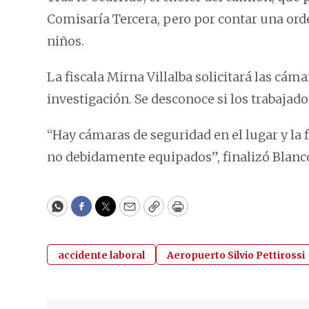
Comisaría Tercera, pero por contar una ord
niños.
La fiscala Mirna Villalba solicitará las cám
investigación. Se desconoce si los trabaja
“Hay cámaras de seguridad en el lugar y la f
no debidamente equipados”, finalizó Blanc
WhatsApp
Facebook
Twitter
Email
Copy
Print
accidente laboral
Aeropuerto Silvio Pettirossi