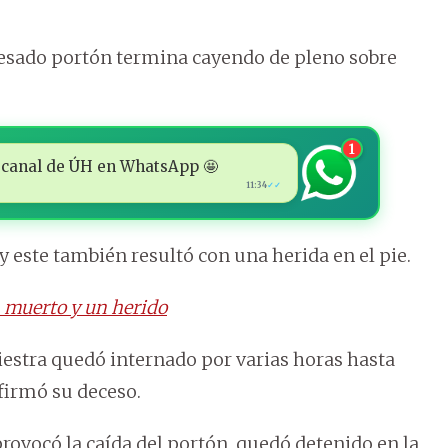
pesado portón termina cayendo de pleno sobre
1
 al canal de ÚH en WhatsApp 🤩
11:34
✓✓
 este también resultó con una herida en el pie.
n muerto y un herido
estra quedó internado por varias horas hasta
nfirmó su deceso.
provocó la caída del portón, quedó detenido en la