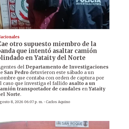
acionales
Cae otro supuesto miembro de la
banda que intentó asaltar camión
blindado en Yataity del Norte
gentes del
Departamento de Investigaciones
de
San Pedro
detuvieron este sábado a un
ombre que contaba con orden de captura por
l caso que investiga el fallido
asalto a un
amión transportador de caudales
en
Yataity
el Norte
.
·
gosto 8, 2026 06:07 p. m.
Carlos Aquino