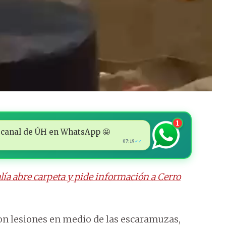
1
 al canal de ÚH en WhatsApp 🤩
07:19
✓✓
alía abre carpeta y pide información a Cerro
on lesiones en medio de las escaramuzas,