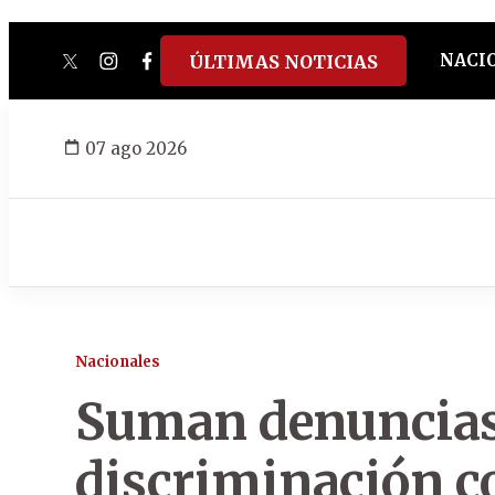
NACI
ÚLTIMAS NOTICIAS
twitter
instagram
facebook
tiktok
youtube
spotify
07 ago 2026
Nacionales
Suman denuncias
discriminación co