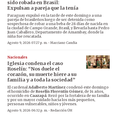
sido robada en Brasil:
Expulsan a pareja que la tenía
Paraguay expulsó en la tarde de este domingo a una
pareja de brasileños luego de ser detenida como
sospechosa de robar a una beba de 28 días de nacida en
la ciudad de Campo Grande, Brasil, y llevarla hasta Pedro
Juan Caballero, Departamento de Amambay, donde la
niña fue rescatada.
·
Agosto 9, 2026 07:27 p. m.
Marciano Candia
Nacionales
Iglesia condena el caso
Roselín: “Nos duele el
corazón, su muerte hiere a su
familia y a toda la sociedad”
El cardenal
Adalberto Martínez
condenó este domingo
el homicidio de
Roselín Florentín Gómez
, de 14 años,
ocurrido en
Caazapá
. Rezó por la fortaleza de su familia
y por un mayor cuidado hacia los más pequeños,
personas vulnerables, niños y jóvenes.
·
Agosto 9, 2026 06:32 p. m.
Redacción ÚH