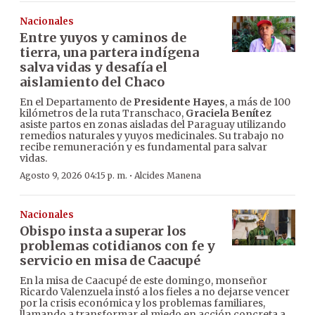
Nacionales
Entre yuyos y caminos de
tierra, una partera indígena
salva vidas y desafía el
aislamiento del Chaco
En el Departamento de
Presidente Hayes
, a más de 100
kilómetros de la ruta Transchaco,
Graciela Benítez
asiste partos en zonas aisladas del Paraguay utilizando
remedios naturales y yuyos medicinales. Su trabajo no
recibe remuneración y es fundamental para salvar
vidas.
·
Agosto 9, 2026 04:15 p. m.
Alcides Manena
Nacionales
Obispo insta a superar los
problemas cotidianos con fe y
servicio en misa de Caacupé
En la misa de Caacupé de este domingo, monseñor
Ricardo Valenzuela instó a los fieles a no dejarse vencer
por la crisis económica y los problemas familiares,
llamando a transformar el miedo en acción concreta a