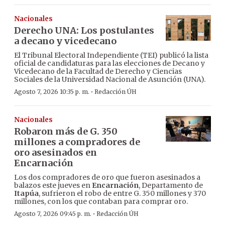
Nacionales
Derecho UNA: Los postulantes
a decano y vicedecano
El Tribunal Electoral Independiente (TEI) publicó la lista
oficial de candidaturas para las elecciones de Decano y
Vicedecano de la Facultad de Derecho y Ciencias
Sociales de la Universidad Nacional de Asunción (UNA).
·
Agosto 7, 2026 10:35 p. m.
Redacción ÚH
Nacionales
Robaron más de G. 350
millones a compradores de
oro asesinados en
Encarnación
Los dos compradores de oro que fueron asesinados a
balazos este jueves en
Encarnación
, Departamento de
Itapúa
, sufrieron el robo de entre G. 350 millones y 370
millones, con los que contaban para comprar oro.
·
Agosto 7, 2026 09:45 p. m.
Redacción ÚH