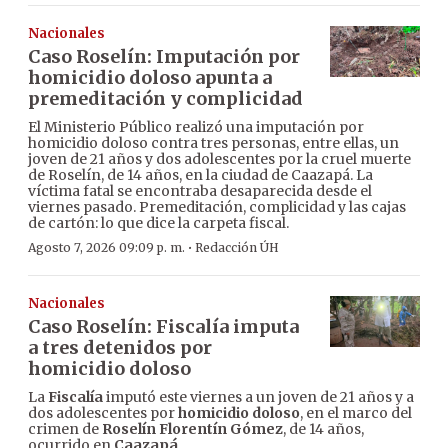
Nacionales
Caso Roselín: Imputación por
homicidio doloso apunta a
premeditación y complicidad
El Ministerio Público realizó una imputación por
homicidio doloso contra tres personas, entre ellas, un
joven de 21 años y dos adolescentes por la cruel muerte
de Roselín, de 14 años, en la ciudad de Caazapá. La
víctima fatal se encontraba desaparecida desde el
viernes pasado. Premeditación, complicidad y las cajas
de cartón: lo que dice la carpeta fiscal.
·
Agosto 7, 2026 09:09 p. m.
Redacción ÚH
Nacionales
Caso Roselín: Fiscalía imputa
a tres detenidos por
homicidio doloso
La
Fiscalía
imputó este viernes a un joven de 21 años y a
dos adolescentes por
homicidio doloso
, en el marco del
crimen de
Roselín Florentín Gómez
, de 14 años,
ocurrido en
Caazapá
.