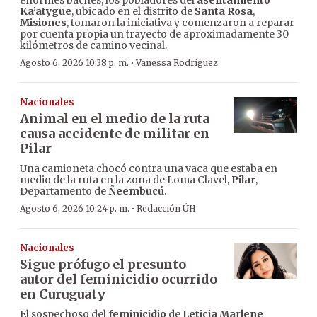
enormes baches, los pobladores del
asentamiento
Ka’atygue
, ubicado en el distrito de
Santa Rosa
,
Misiones
, tomaron la iniciativa y comenzaron a reparar
por cuenta propia un trayecto de aproximadamente 30
kilómetros de camino vecinal.
·
Agosto 6, 2026 10:38 p. m.
Vanessa Rodríguez
Nacionales
Animal en el medio de la ruta
causa accidente de militar en
Pilar
Una camioneta chocó contra una vaca que estaba en
medio de la ruta en la zona de Loma Clavel,
Pilar
,
Departamento de
Ñeembucú
.
·
Agosto 6, 2026 10:24 p. m.
Redacción ÚH
Nacionales
Sigue prófugo el presunto
autor del feminicidio ocurrido
en Curuguaty
El sospechoso del
feminicidio
de
Leticia Marlene