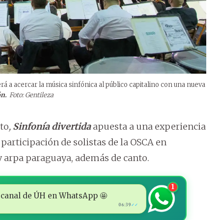
á a acercar la música sinfónica al público capitalino con una nueva
ón.
Foto: Gentileza
rto
,
Sinfonía divertida
apuesta a una experiencia
a participación de solistas de la OSCA en
 arpa paraguaya, además de canto.
1
 al canal de ÚH en WhatsApp 🤩
06:39
✓✓