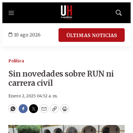
Menú
Mostrar
búsqued
10 ago 2026
ÚLTIMAS NOTICIAS
Política
Sin novedades sobre RUN ni
carrera civil
Enero 2, 2025 04:52 a. m.
WhatsApp
Facebook
Twitter
Email
Copy
Print