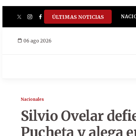
NACI
ÚLTIMAS NOTICIAS
twitter
instagram
facebook
tiktok
youtube
spotify
06 ago 2026
Nacionales
Silvio Ovelar def
Pucheta y alega e