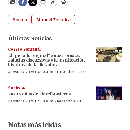
WhatsApp
Facebook
Twitter
Email
Copy
Print
Sequía
Manuel Ferreira
Últimas Noticias
Correo Semanal
El “pecado original” antistronista:
Falacias discursivas y la justificación
histórica de la dictadura
·
Agosto 8, 2026 04:00 a. m.
Dr. Andrés Ginés
Sociedad
Los 15 años de Fiorella Mieres
·
Agosto 8, 2026 04:00 a. m.
Redacción ÚH
Notas más leídas