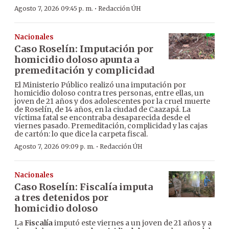
·
Agosto 7, 2026 09:45 p. m.
Redacción ÚH
Nacionales
Caso Roselín: Imputación por
homicidio doloso apunta a
premeditación y complicidad
El Ministerio Público realizó una imputación por
homicidio doloso contra tres personas, entre ellas, un
joven de 21 años y dos adolescentes por la cruel muerte
de Roselín, de 14 años, en la ciudad de Caazapá. La
víctima fatal se encontraba desaparecida desde el
viernes pasado. Premeditación, complicidad y las cajas
de cartón: lo que dice la carpeta fiscal.
·
Agosto 7, 2026 09:09 p. m.
Redacción ÚH
Nacionales
Caso Roselín: Fiscalía imputa
a tres detenidos por
homicidio doloso
La
Fiscalía
imputó este viernes a un joven de 21 años y a