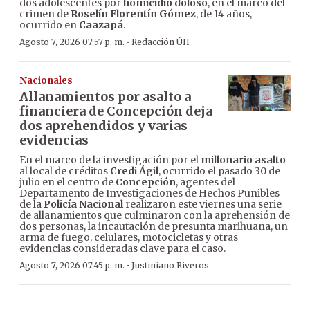
dos adolescentes por
homicidio doloso
, en el marco del
crimen de
Roselín Florentín Gómez
, de 14 años,
ocurrido en
Caazapá
.
·
Agosto 7, 2026 07:57 p. m.
Redacción ÚH
Nacionales
Allanamientos por asalto a
financiera de Concepción deja
dos aprehendidos y varias
evidencias
En el marco de la investigación por el
millonario asalto
al local de créditos
Credi Ágil
, ocurrido el pasado 30 de
julio en el centro de
Concepción
, agentes del
Departamento de Investigaciones de Hechos Punibles
de la
Policía Nacional
realizaron este viernes una serie
de allanamientos que culminaron con la aprehensión de
dos personas, la incautación de presunta marihuana, un
arma de fuego, celulares, motocicletas y otras
evidencias consideradas clave para el caso.
·
Agosto 7, 2026 07:45 p. m.
Justiniano Riveros