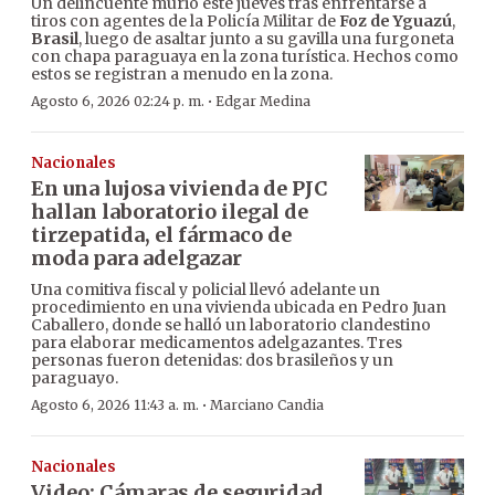
Un delincuente murió este jueves tras enfrentarse a
tiros con agentes de la Policía Militar de
Foz de Yguazú
,
Brasil
, luego de asaltar junto a su gavilla una furgoneta
con chapa paraguaya en la zona turística. Hechos como
estos se registran a menudo en la zona.
·
Agosto 6, 2026 02:24 p. m.
Edgar Medina
Nacionales
En una lujosa vivienda de PJC
hallan laboratorio ilegal de
tirzepatida, el fármaco de
moda para adelgazar
Una comitiva fiscal y policial llevó adelante un
procedimiento en una vivienda ubicada en Pedro Juan
Caballero, donde se halló un laboratorio clandestino
para elaborar medicamentos adelgazantes. Tres
personas fueron detenidas: dos brasileños y un
paraguayo.
·
Agosto 6, 2026 11:43 a. m.
Marciano Candia
Nacionales
Video: Cámaras de seguridad