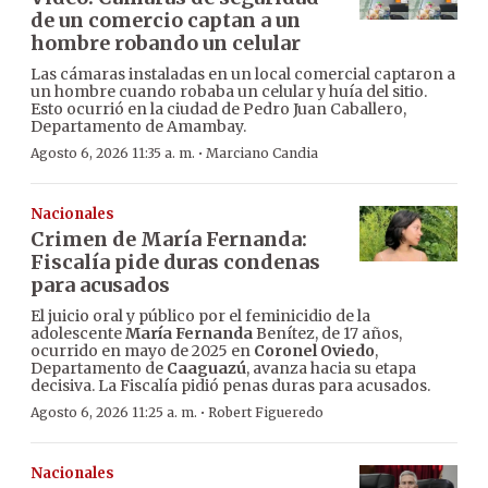
de un comercio captan a un
hombre robando un celular
Las cámaras instaladas en un local comercial captaron a
un hombre cuando robaba un celular y huía del sitio.
Esto ocurrió en la ciudad de Pedro Juan Caballero,
Departamento de Amambay.
·
Agosto 6, 2026 11:35 a. m.
Marciano Candia
Nacionales
Crimen de María Fernanda:
Fiscalía pide duras condenas
para acusados
El juicio oral y público por el feminicidio de la
adolescente
María Fernanda
Benítez, de 17 años,
ocurrido en mayo de 2025 en
Coronel Oviedo
,
Departamento de
Caaguazú
, avanza hacia su etapa
decisiva. La Fiscalía pidió penas duras para acusados.
·
Agosto 6, 2026 11:25 a. m.
Robert Figueredo
Nacionales