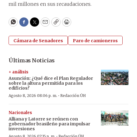
mil millones en sus recaudaciones.
WhatsApp
Facebook
Twitter
Email
Copy
Print
Cámara de Senadores
Paro de camioneros
Últimas Noticias
+ análisis
Asunción: ¿Qué dice el Plan Regulador
sobre la altura permitida para los
edificios?
·
Agosto 8, 2026 08:06 p. m.
Redacción ÚH
Nacionales
Alliana y Latorre se reúnen con
gobernador brasileño para impulsar
inversiones
·
Agosto 8, 2026 07:35 p. m.
Redacción ÚH