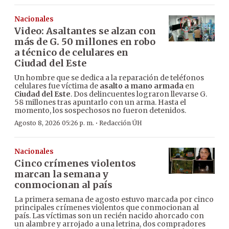
Nacionales
Video: Asaltantes se alzan con
más de G. 50 millones en robo
a técnico de celulares en
Ciudad del Este
Un hombre que se dedica a la reparación de teléfonos
celulares fue víctima de
asalto a mano armada
en
Ciudad del Este
. Dos delincuentes lograron llevarse G.
58 millones tras apuntarlo con un arma. Hasta el
momento, los sospechosos no fueron detenidos.
·
Agosto 8, 2026 05:26 p. m.
Redacción ÚH
Nacionales
Cinco crímenes violentos
marcan la semana y
conmocionan al país
La primera semana de agosto estuvo marcada por cinco
principales crímenes violentos que conmocionan al
país. Las víctimas son un recién nacido ahorcado con
un alambre y arrojado a una letrina, dos compradores