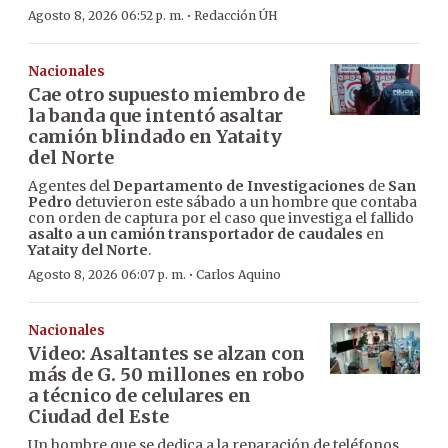
·
Agosto 8, 2026 06:52 p. m.
Redacción ÚH
Nacionales
Cae otro supuesto miembro de
la banda que intentó asaltar
camión blindado en Yataity
del Norte
Agentes del
Departamento de Investigaciones
de
San
Pedro
detuvieron este sábado a un hombre que contaba
con orden de captura por el caso que investiga el fallido
asalto a un camión transportador de caudales
en
Yataity del Norte
.
·
Agosto 8, 2026 06:07 p. m.
Carlos Aquino
Nacionales
Video: Asaltantes se alzan con
más de G. 50 millones en robo
a técnico de celulares en
Ciudad del Este
Un hombre que se dedica a la reparación de teléfonos