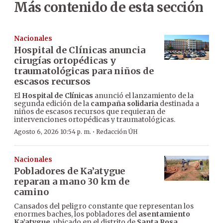
Más contenido de esta sección
Nacionales
Hospital de Clínicas anuncia
cirugías ortopédicas y
traumatológicas para niños de
escasos recursos
El
Hospital de Clínicas
anunció el lanzamiento de la
segunda edición de la
campaña solidaria
destinada a
niños de escasos recursos que requieran de
intervenciones ortopédicas y traumatológicas.
·
Agosto 6, 2026 10:54 p. m.
Redacción ÚH
Nacionales
Pobladores de Ka’atygue
reparan a mano 30 km de
camino
Cansados del peligro constante que representan los
enormes baches, los pobladores del
asentamiento
Ka’atygue
, ubicado en el distrito de
Santa Rosa
,