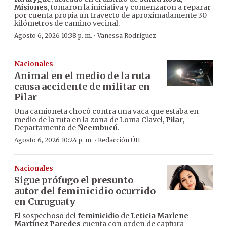
Misiones
, tomaron la iniciativa y comenzaron a reparar
por cuenta propia un trayecto de aproximadamente 30
kilómetros de camino vecinal.
·
Agosto 6, 2026 10:38 p. m.
Vanessa Rodríguez
Nacionales
Animal en el medio de la ruta
causa accidente de militar en
Pilar
Una camioneta chocó contra una vaca que estaba en
medio de la ruta en la zona de Loma Clavel,
Pilar
,
Departamento de
Ñeembucú
.
·
Agosto 6, 2026 10:24 p. m.
Redacción ÚH
Nacionales
Sigue prófugo el presunto
autor del feminicidio ocurrido
en Curuguaty
El sospechoso del
feminicidio
de
Leticia Marlene
Martínez Paredes
cuenta con orden de captura