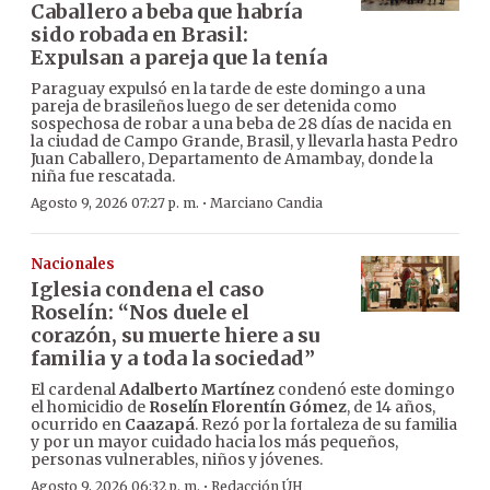
Caballero a beba que habría
sido robada en Brasil:
Expulsan a pareja que la tenía
Paraguay expulsó en la tarde de este domingo a una
pareja de brasileños luego de ser detenida como
sospechosa de robar a una beba de 28 días de nacida en
la ciudad de Campo Grande, Brasil, y llevarla hasta Pedro
Juan Caballero, Departamento de Amambay, donde la
niña fue rescatada.
·
Agosto 9, 2026 07:27 p. m.
Marciano Candia
Nacionales
Iglesia condena el caso
Roselín: “Nos duele el
corazón, su muerte hiere a su
familia y a toda la sociedad”
El cardenal
Adalberto Martínez
condenó este domingo
el homicidio de
Roselín Florentín Gómez
, de 14 años,
ocurrido en
Caazapá
. Rezó por la fortaleza de su familia
y por un mayor cuidado hacia los más pequeños,
personas vulnerables, niños y jóvenes.
·
Agosto 9, 2026 06:32 p. m.
Redacción ÚH