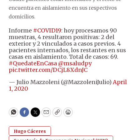
encuentra en aislamiento en sus respectivos
domicilios.
Informe
#COVID19
: hoy procesamos 90
muestras, 4 resultaron positivas: 2 del
exterior y 2 vinculados a casos previos. 4
pacientes internados, los restantes en sus
casas en aislamiento. Total de casos: 69.
#QuedateEnCasa
@msaludpy
pic.twitter.com/DCjL8XdnJC
— Julio Mazzoleni (@MazzoleniJulio)
April
1, 2020
WhatsApp
Facebook
Twitter
Email
Copy
Print
Hugo Cáceres