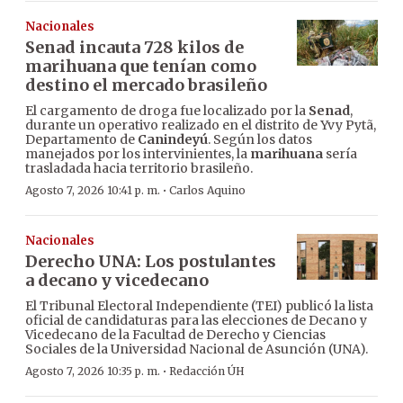
Nacionales
Senad incauta 728 kilos de
marihuana que tenían como
destino el mercado brasileño
El cargamento de droga fue localizado por la
Senad
,
durante un operativo realizado en el distrito de Yvy Pytã,
Departamento de
Canindeyú
. Según los datos
manejados por los intervinientes, la
marihuana
sería
trasladada hacia territorio brasileño.
·
Agosto 7, 2026 10:41 p. m.
Carlos Aquino
Nacionales
Derecho UNA: Los postulantes
a decano y vicedecano
El Tribunal Electoral Independiente (TEI) publicó la lista
oficial de candidaturas para las elecciones de Decano y
Vicedecano de la Facultad de Derecho y Ciencias
Sociales de la Universidad Nacional de Asunción (UNA).
·
Agosto 7, 2026 10:35 p. m.
Redacción ÚH