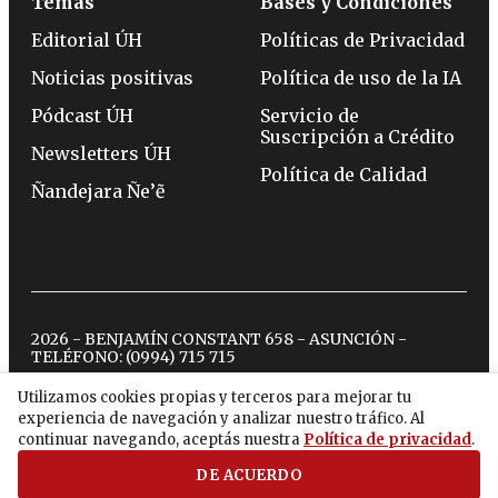
Temas
Bases y Condiciones
Editorial ÚH
Políticas de Privacidad
Noticias positivas
Política de uso de la IA
Pódcast ÚH
Servicio de
Suscripción a Crédito
Newsletters ÚH
Política de Calidad
Ñandejara Ñe’ẽ
2026 - BENJAMÍN CONSTANT 658 - ASUNCIÓN -
TELÉFONO:
(0994) 715 715
Utilizamos cookies propias y terceros para mejorar tu
experiencia de navegación y analizar nuestro tráfico. Al
twitter
instagram
facebook
tiktok
youtube
spotify
continuar navegando, aceptás nuestra
Política de privacidad
.
DE ACUERDO