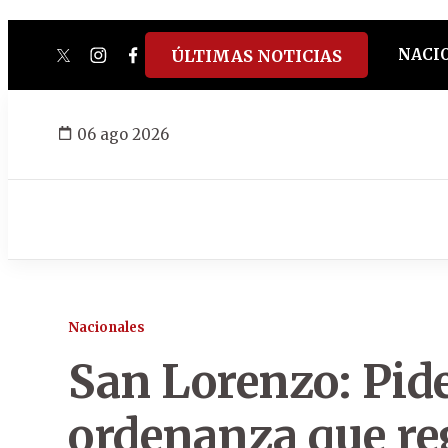
NACI
ÚLTIMAS NOTICIAS
twitter
instagram
facebook
tiktok
youtube
spotify
06 ago 2026
Nacionales
San Lorenzo: Pid
ordenanza que r