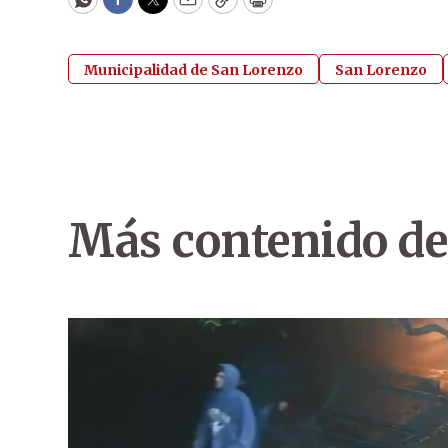
WhatsApp
Facebook
Twitter
Email
Copy
Print
Municipalidad de San Lorenzo
San Lorenzo
Más contenido de