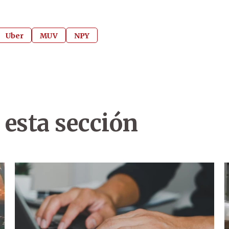
Uber
MUV
NPY
 esta sección