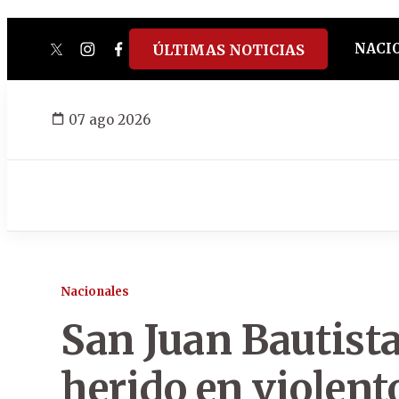
NACI
ÚLTIMAS NOTICIAS
twitter
instagram
facebook
tiktok
youtube
spotify
07 ago 2026
Nacionales
San Juan Bautista
herido en violent