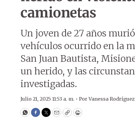
camionetas
Un joven de 27 años murió
vehículos ocurrido en la 
San Juan Bautista, Mision
un herido, y las circunsta
investigadas.
Julio 21, 2025 11:53 a. m. •
Por
Vanessa Rodríguez
WhatsApp
Facebook
Twitter
Email
Copy
Print