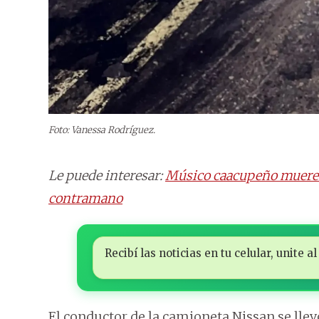
Foto: Vanessa Rodríguez.
Le puede interesar:
Músico caacupeño muere e
contramano
Recibí las noticias en tu celular, unite
El conductor de la camioneta Nissan se llev