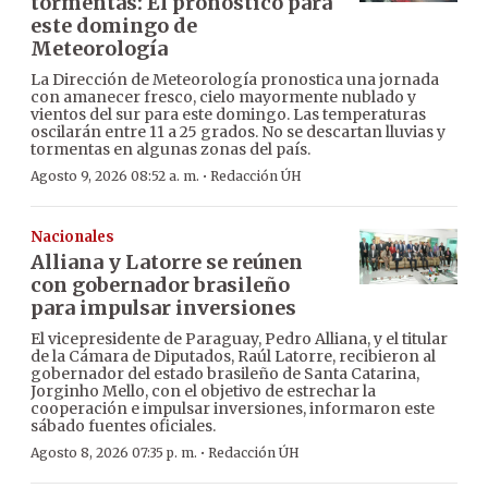
tormentas: El pronóstico para
este domingo de
Meteorología
La Dirección de Meteorología pronostica una jornada
con amanecer fresco, cielo mayormente nublado y
vientos del sur para este domingo. Las temperaturas
oscilarán entre 11 a 25 grados. No se descartan lluvias y
tormentas en algunas zonas del país.
·
Agosto 9, 2026 08:52 a. m.
Redacción ÚH
Nacionales
Alliana y Latorre se reúnen
con gobernador brasileño
para impulsar inversiones
El vicepresidente de Paraguay, Pedro Alliana, y el titular
de la Cámara de Diputados, Raúl Latorre, recibieron al
gobernador del estado brasileño de Santa Catarina,
Jorginho Mello, con el objetivo de estrechar la
cooperación e impulsar inversiones, informaron este
sábado fuentes oficiales.
·
Agosto 8, 2026 07:35 p. m.
Redacción ÚH