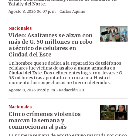
Yataity del Norte
.
·
Agosto 8, 2026 06:07 p. m.
Carlos Aquino
Nacionales
Video: Asaltantes se alzan con
más de G. 50 millones en robo
a técnico de celulares en
Ciudad del Este
Un hombre que se dedica a la reparación de teléfonos
celulares fue víctima de
asalto a mano armada
en
Ciudad del Este
. Dos delincuentes lograron llevarse G.
58 millones tras apuntarlo con un arma. Hasta el
momento, los sospechosos no fueron detenidos.
·
Agosto 8, 2026 05:26 p. m.
Redacción ÚH
Nacionales
Cinco crímenes violentos
marcan la semana y
conmocionan al país
La primera semana de agosto estuvo marcada por cinco