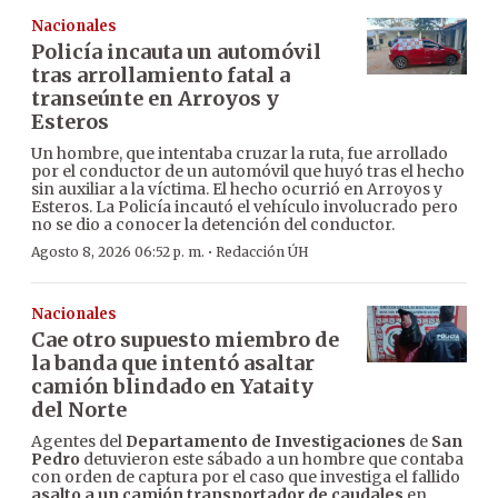
Nacionales
Policía incauta un automóvil
tras arrollamiento fatal a
transeúnte en Arroyos y
Esteros
Un hombre, que intentaba cruzar la ruta, fue arrollado
por el conductor de un automóvil que huyó tras el hecho
sin auxiliar a la víctima. El hecho ocurrió en Arroyos y
Esteros. La Policía incautó el vehículo involucrado pero
no se dio a conocer la detención del conductor.
·
Agosto 8, 2026 06:52 p. m.
Redacción ÚH
Nacionales
Cae otro supuesto miembro de
la banda que intentó asaltar
camión blindado en Yataity
del Norte
Agentes del
Departamento de Investigaciones
de
San
Pedro
detuvieron este sábado a un hombre que contaba
con orden de captura por el caso que investiga el fallido
asalto a un camión transportador de caudales
en