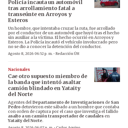
Policía incauta un automóvil
tras arrollamiento fatal a
transeúnte en Arroyos y
Esteros
Un hombre, que intentaba cruzar la ruta, fue arrollado
por el conductor de un automóvil que huyó tras el hecho
sin auxiliar a la víctima. El hecho ocurrió en Arroyos y
Esteros. La Policía incautó el vehículo involucrado pero
no se dio a conocer la detención del conductor.
·
Agosto 8, 2026 06:52 p. m.
Redacción ÚH
Nacionales
Cae otro supuesto miembro de
la banda que intentó asaltar
camión blindado en Yataity
del Norte
Agentes del
Departamento de Investigaciones
de
San
Pedro
detuvieron este sábado a un hombre que contaba
con orden de captura por el caso que investiga el fallido
asalto a un camión transportador de caudales
en
Yataity del Norte
.
·
Agosto 8, 2026 06:07 p. m.
Carlos Aquino