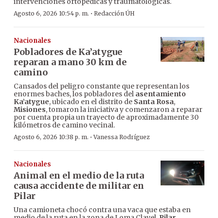
intervenciones ortopédicas y traumatológicas.
·
Agosto 6, 2026 10:54 p. m.
Redacción ÚH
Nacionales
Pobladores de Ka’atygue
reparan a mano 30 km de
camino
Cansados del peligro constante que representan los
enormes baches, los pobladores del
asentamiento
Ka’atygue
, ubicado en el distrito de
Santa Rosa
,
Misiones
, tomaron la iniciativa y comenzaron a reparar
por cuenta propia un trayecto de aproximadamente 30
kilómetros de camino vecinal.
·
Agosto 6, 2026 10:38 p. m.
Vanessa Rodríguez
Nacionales
Animal en el medio de la ruta
causa accidente de militar en
Pilar
Una camioneta chocó contra una vaca que estaba en
medio de la ruta en la zona de Loma Clavel,
Pilar
,