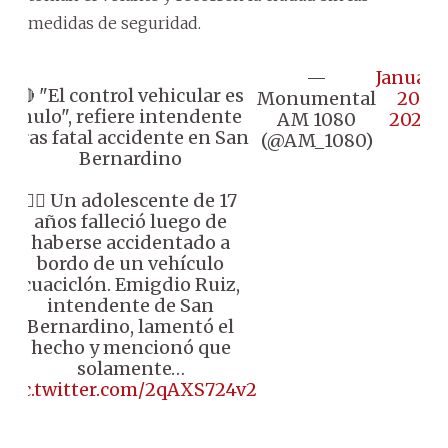
medidas de seguridad.
—
January
🔴 "El control vehicular es
Monumental
20,
nulo", refiere intendente
AM 1080
2025
tras fatal accidente en San
(@AM_1080)
Bernardino
👉🏼 Un adolescente de 17
años falleció luego de
haberse accidentado a
bordo de un vehículo
cuaciclón. Emigdio Ruiz,
intendente de San
Bernardino, lamentó el
hecho y mencionó que
solamente…
pic.twitter.com/2qAXS724v2