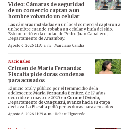
Video: Cámaras de seguridad
de un comercio captan a un
hombre robando un celular
Las cámaras instaladas en un local comercial captaron a
un hombre cuando robaba un celular y huía del sitio.
Esto ocurrió en la ciudad de Pedro Juan Caballero,
Departamento de Amambay.
·
Agosto 6, 2026 11:35 a. m.
Marciano Candia
Nacionales
Crimen de María Fernanda:
Fiscalía pide duras condenas
para acusados
El juicio oral y público por el feminicidio de la
adolescente
María Fernanda
Benítez, de 17 años,
ocurrido en mayo de 2025 en
Coronel Oviedo
,
Departamento de
Caaguazú
, avanza hacia su etapa
decisiva. La Fiscalía pidió penas duras para acusados.
·
Agosto 6, 2026 11:25 a. m.
Robert Figueredo