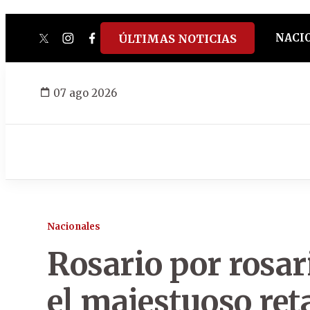
NACI
ÚLTIMAS NOTICIAS
twitter
instagram
facebook
tiktok
youtube
spotify
07 ago 2026
Nacionales
Rosario por rosar
el majestuoso ret